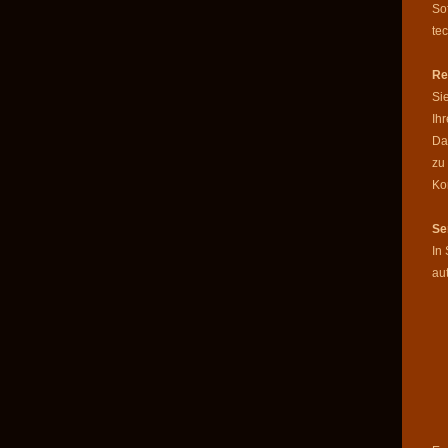
So
te
Re
Si
Ih
Da
zu
Ko
Se
In
au