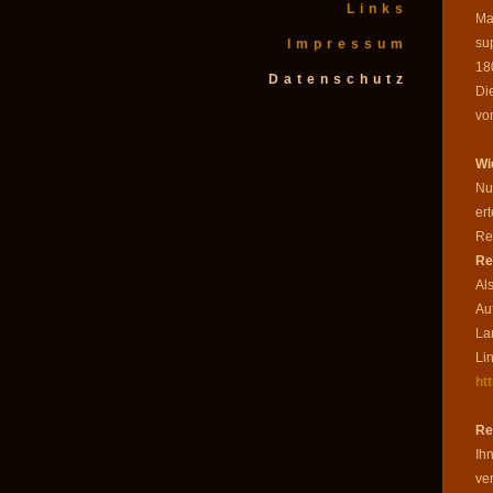
Links
Ma
su
Impressum
18
Datenschutz
Di
vo
Wi
Nu
ert
Re
Re
Al
Au
La
Li
ht
Re
Ih
ve