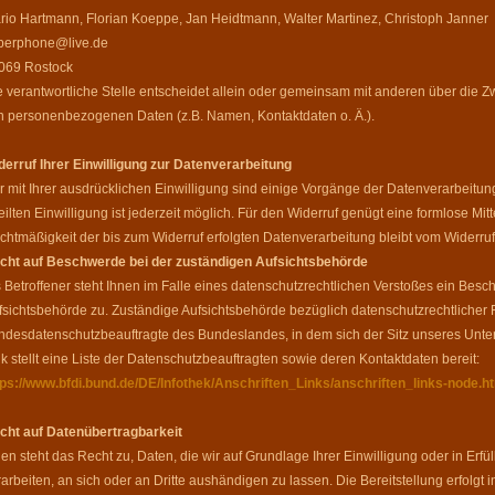
rio Hartmann, Florian Koeppe, Jan Heidtmann, Walter Martinez, Christoph Janner
perphone@live.de
069 Rostock
e verantwortliche Stelle entscheidet allein oder gemeinsam mit anderen über die Z
n personenbezogenen Daten (z.B. Namen, Kontaktdaten o. Ä.).
derruf Ihrer Einwilligung zur Datenverarbeitung
r mit Ihrer ausdrücklichen Einwilligung sind einige Vorgänge der Datenverarbeitung 
eilten Einwilligung ist jederzeit möglich. Für den Widerruf genügt eine formlose Mitt
chtmäßigkeit der bis zum Widerruf erfolgten Datenverarbeitung bleibt vom Widerruf
cht auf Beschwerde bei der zuständigen Aufsichtsbehörde
s Betroffener steht Ihnen im Falle eines datenschutzrechtlichen Verstoßes ein Bes
fsichtsbehörde zu. Zuständige Aufsichtsbehörde bezüglich datenschutzrechtlicher F
ndesdatenschutzbeauftragte des Bundeslandes, in dem sich der Sitz unseres Unte
nk stellt eine Liste der Datenschutzbeauftragten sowie deren Kontaktdaten bereit:
tps://www.bfdi.bund.de/DE/Infothek/Anschriften_Links/anschriften_links-node.h
cht auf Datenübertragbarkeit
nen steht das Recht zu, Daten, die wir auf Grundlage Ihrer Einwilligung oder in Erfü
rarbeiten, an sich oder an Dritte aushändigen zu lassen. Die Bereitstellung erfolg